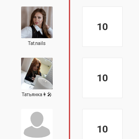
10
Tat.nails
10
Татьянка👩‍🎤
10