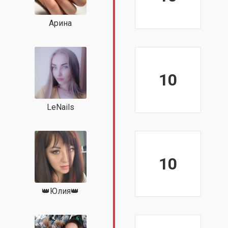
Арина
10
LeNails
10
👑Юлия👑