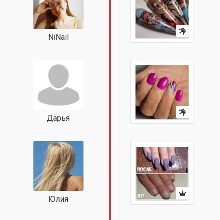
NiNail
Дарья
Юлия