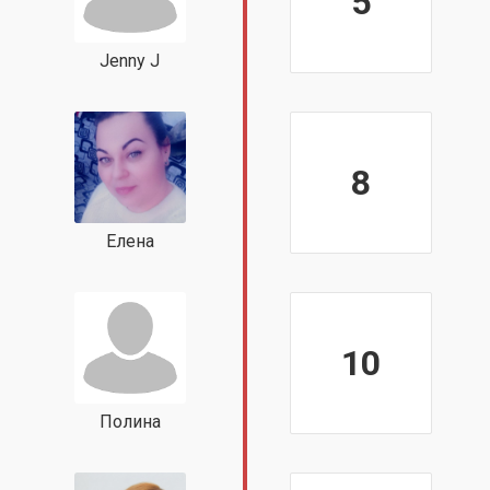
5
Jenny J
8
Елена
10
Полина