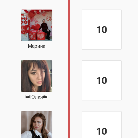
10
Марина
10
👑Юлия👑
10