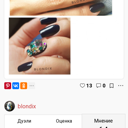
13
0
blondix
Мнение
Дуэли
Оценка