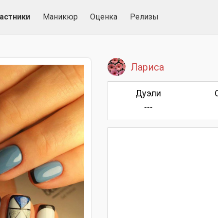
астники
Маникюр
Оценка
Релизы
Лариса
Дуэли
---