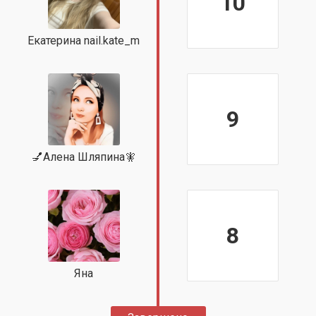
10
Екатерина nail.kate_m
9
💅Алена Шляпина🧚
8
Яна