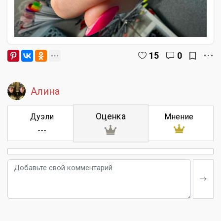
15
0
Алина
Оценка
Дуэли
Мнение
---