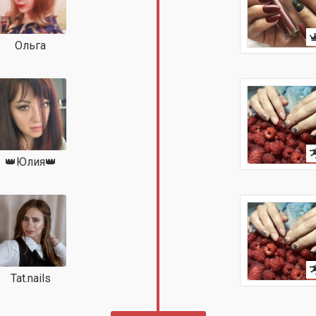
Ольга
👑Юлия👑
Tat.nails