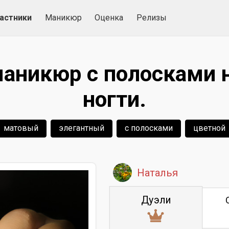
астники
Маникюр
Оценка
Релизы
аникюр с полосками 
ногти.
матовый
элегантный
с полосками
цветной
Наталья
Дуэли