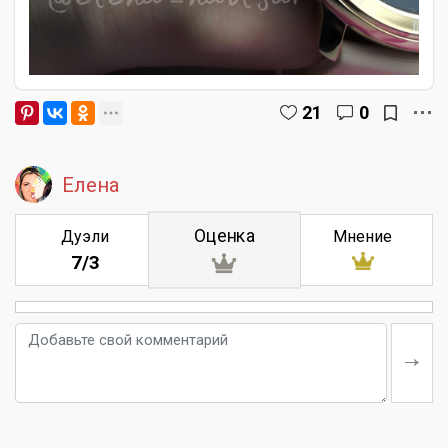
21
0
Елена
Оценка
Дуэли
Мнение
7/3