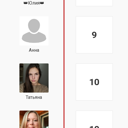
👑Юлия👑
9
Анна
10
Татьяна