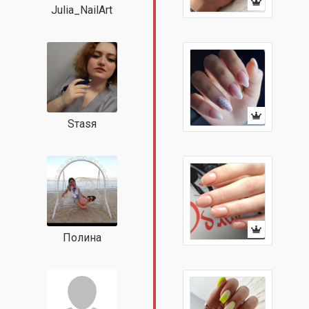
Julia_NailArt
Sтаsя
Полина