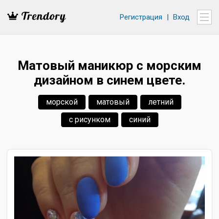
Регистрация
|
Вход
Матовый маникюр с морским
дизайном в синем цвете.
морской
матовый
летний
с рисунком
синий