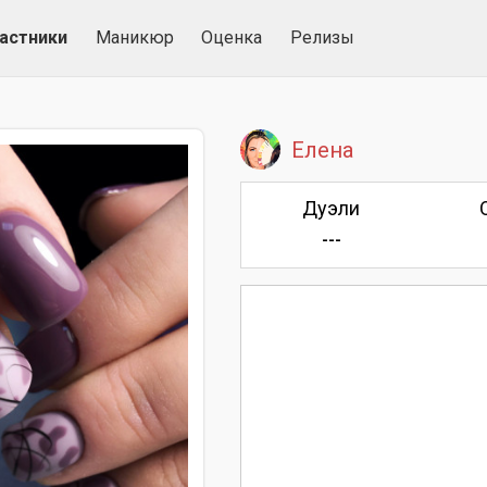
астники
Маникюр
Оценка
Релизы
Елена
Дуэли
---