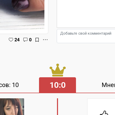
24
0
10:0
сов: 10
Мне