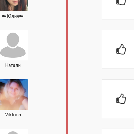
👑Юлия👑
Натали
Viktoria