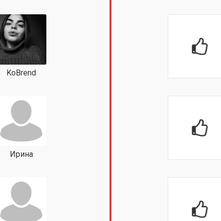
KoBrend
Ирина