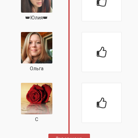
👑Юлия👑
Ольга
С