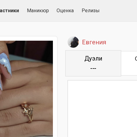
астники
Маникюр
Оценка
Релизы
Евгения
Дуэли
---