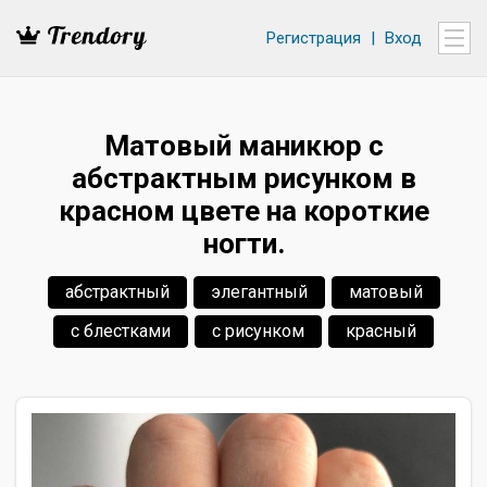
Регистрация
|
Вход
Матовый маникюр с
абстрактным рисунком в
красном цвете на короткие
ногти.
абстрактный
элегантный
матовый
с блестками
с рисунком
красный