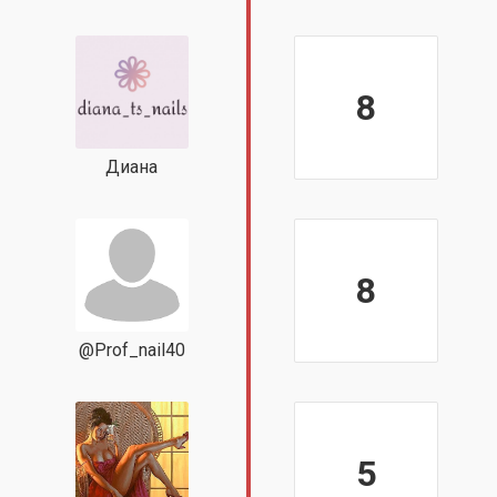
8
Диана
8
@Prof_nail40
5