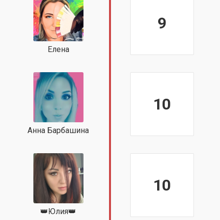
9
Елена
10
Анна Барбашина
10
👑Юлия👑