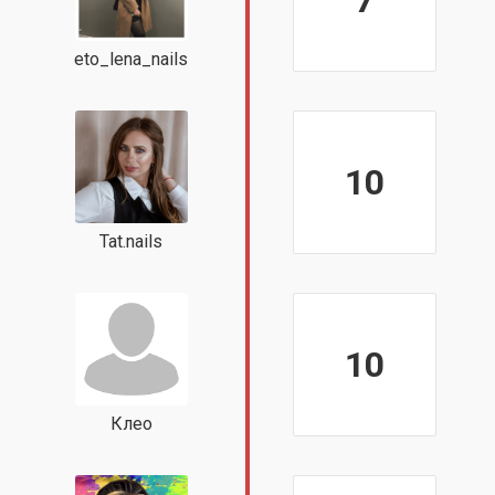
7
eto_lena_nails
10
Tat.nails
10
Клео