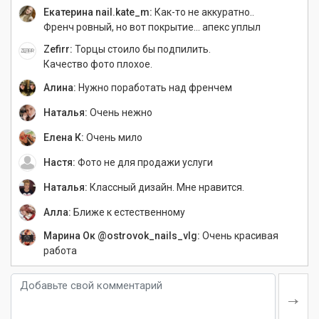
Екатерина nail.kate_m:
Как-то не аккуратно..
Френч ровный, но вот покрытие… апекс уплыл
Zefirr:
Торцы стоило бы подпилить.
Качество фото плохое.
Алина:
Нужно поработать над френчем
Наталья:
Очень нежно
Елена К:
Очень мило
Настя:
Фото не для продажи услуги
Наталья:
Классный дизайн. Мне нравится.
Алла:
Ближе к естественному
Марина Ок @ostrovok_nails_vlg:
Очень красивая
работа