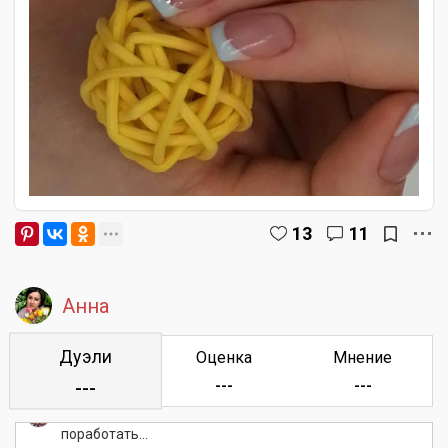
13
11
Анна
Дуэли
Оценка
Мнение
👑Юлия👑:
нежненько!
---
---
---
Ольга:
Дизайн красивый, над френчем надо
поработать...