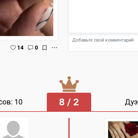
14
0
8 / 2
сов: 10
Дуэ