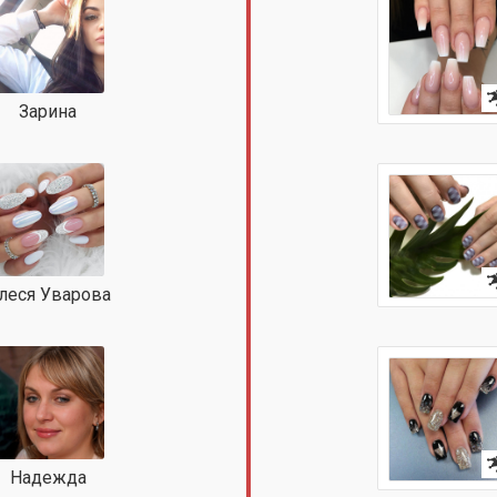
Зарина
леся Уварова
Надежда