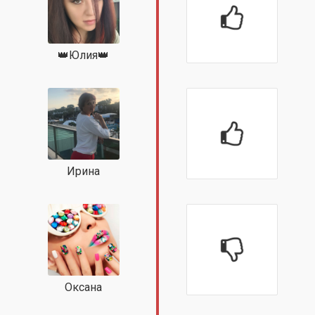
👑Юлия👑
Ирина
Оксана