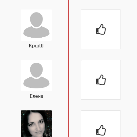
КршШ
Елена