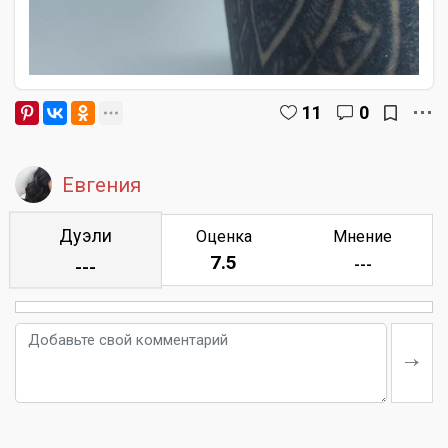
11
0
Евгения
Дуэли
Оценка
Мнение
7.5
---
---