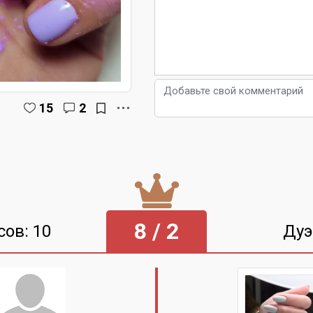
15
2
8 / 2
сов: 10
Дуэ