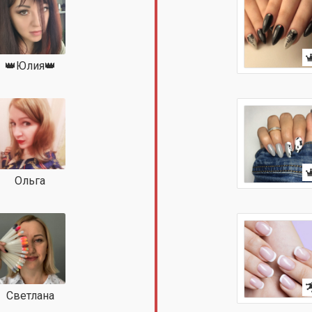
👑Юлия👑
Ольга
Светлана