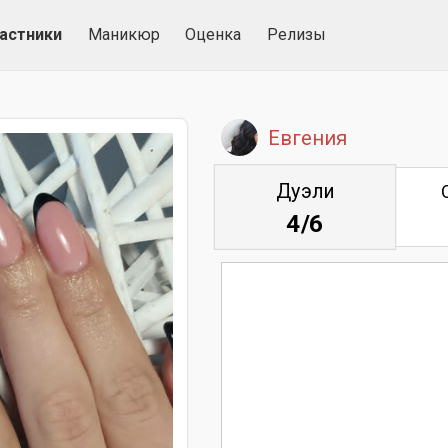
астники
Маникюр
Оценка
Релизы
Евгения
Дуэли
4/6