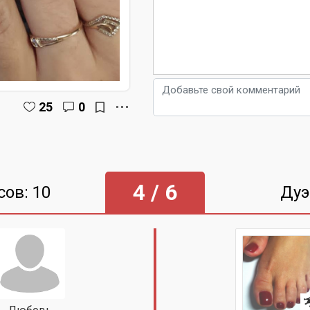
25
0
4 / 6
сов: 10
Дуэ