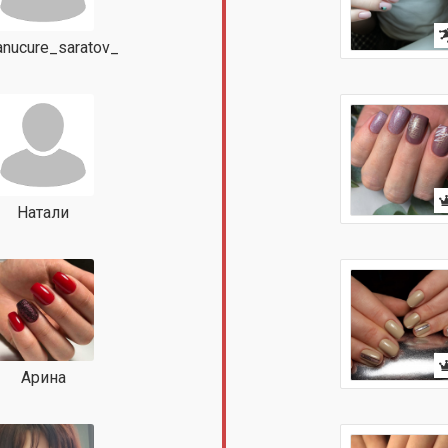
nucure_saratov_
Натали
Арина