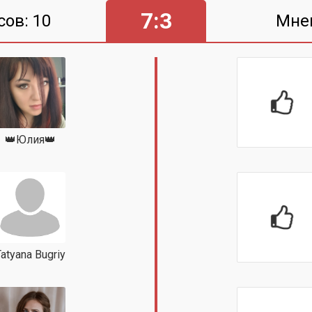
7:3
сов: 10
Мне
👑Юлия👑
atyana Bugriy