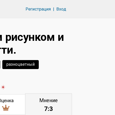
Регистрация
|
Вход
 рисунком и
ти.
разноцветный
 ☀️
Мнение
Оценка
7:3