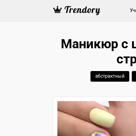
Уч
Маникюр с 
стр
абстрактный