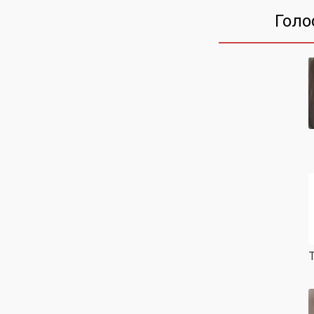
Голо
T