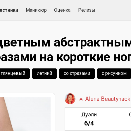
астники
Маникюр
Оценка
Релизы
цветным абстрактным
азами на короткие ног
глянцевый
летний
со стразами
с рисунком
☀️ Alena Beautyhack
Дуэли
6/4