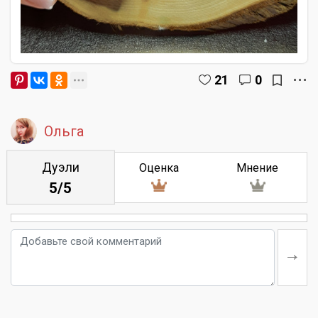
21
0
Ольга
Дуэли
Оценка
Мнение
5/5