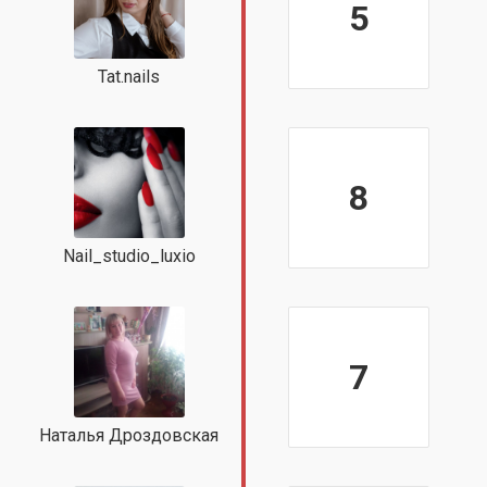
5
Tat.nails
8
Nail_studio_luxio
7
Наталья Дроздовская