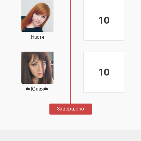
10
Настя
10
👑Юлия👑
Завершено