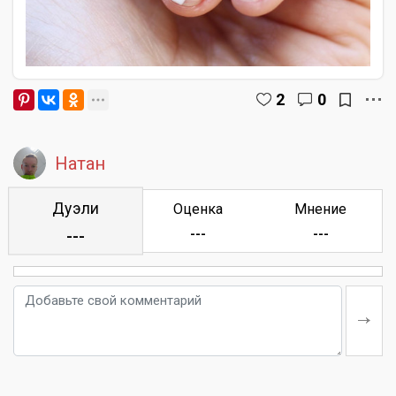
2
0
Натан
Дуэли
Оценка
Мнение
---
---
---