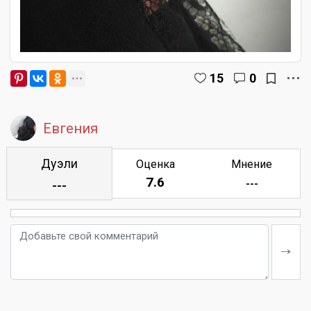
15
0
Евгения
Дуэли
Оценка
Мнение
7.6
---
---