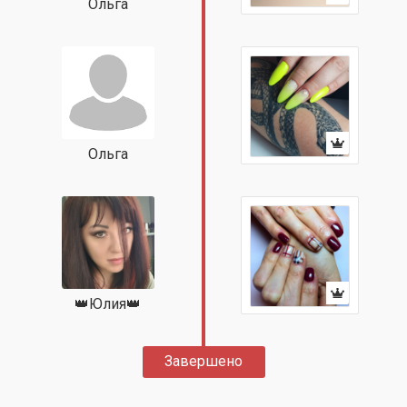
Ольга
Ольга
👑Юлия👑
Завершено