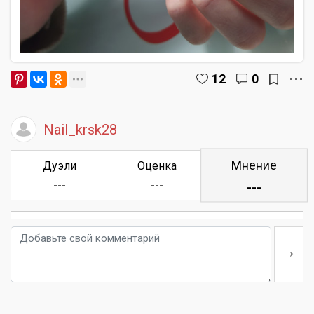
12
0
Nail_krsk28
Мнение
Дуэли
Оценка
---
---
---