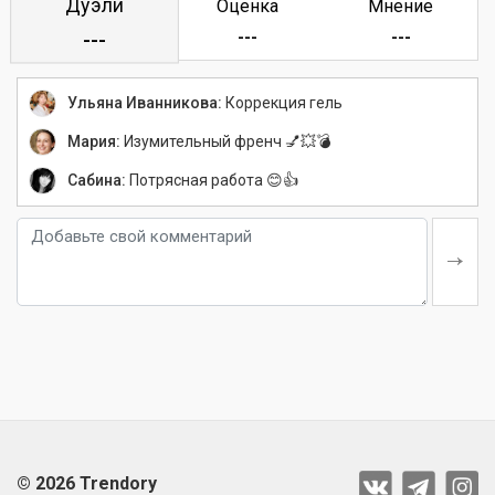
Дуэли
Оценка
Мнение
---
---
---
Ульяна Иванникова:
Коррекция гель
Мария:
Изумительный френч 💅💥💣
Сабина:
Потрясная работа 😊👍
© 2026 Trendory