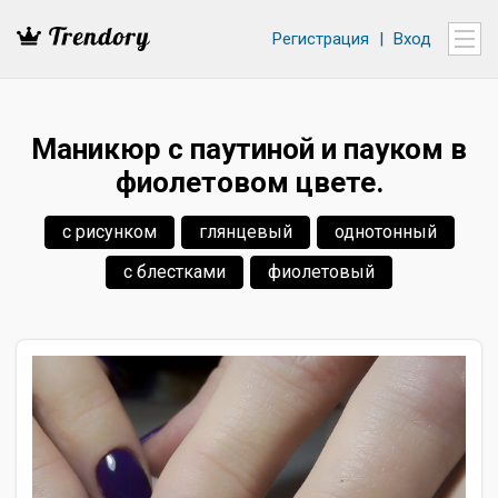
Регистрация
|
Вход
Маникюр с паутиной и пауком в
фиолетовом цвете.
с рисунком
глянцевый
однотонный
с блестками
фиолетовый