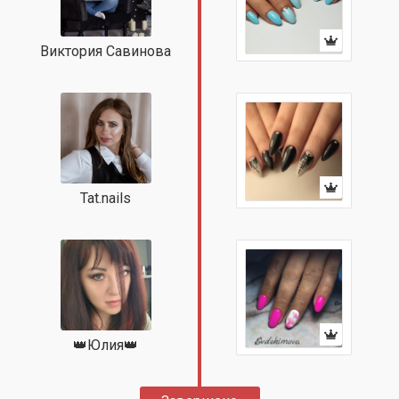
Виктория Савинова
Tat.nails
👑Юлия👑