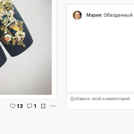
Мария:
Обалденный 
13
1