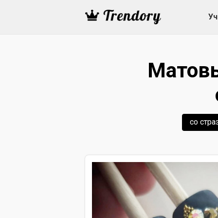
Уч
Матовы
со стра