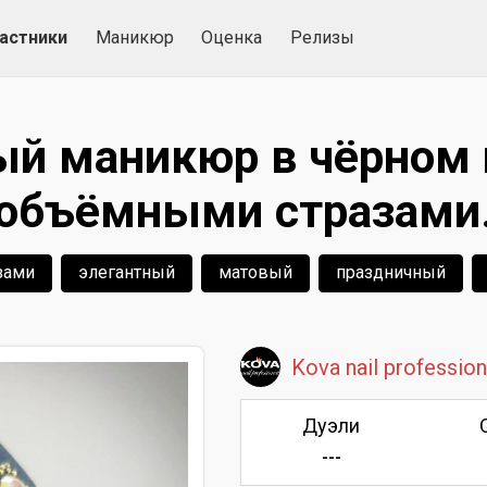
астники
Маникюр
Оценка
Релизы
й маникюр в чёрном 
объёмными стразами
зами
элегантный
матовый
праздничный
Kova nail profession
Дуэли
---