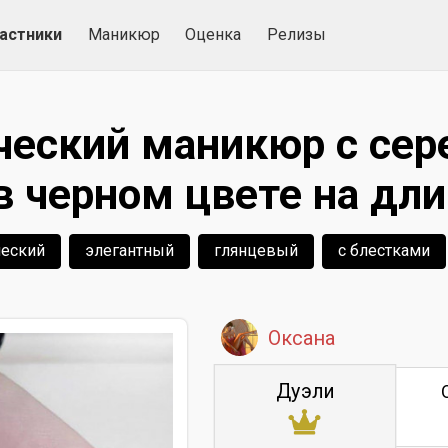
астники
Маникюр
Оценка
Релизы
ческий маникюр с се
в черном цвете на дли
ческий
элегантный
глянцевый
с блестками
Оксана
Дуэли