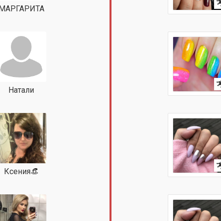
МАРГАРИТА
Натали
Ксения👒