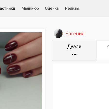
астники
Маникюр
Оценка
Релизы
Евгения
Дуэли
---