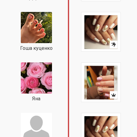
Гоша куценко
Яна