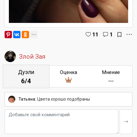
11
1
Злой Зая
Дуэли
Оценка
Мнение
6/4
---
Татьяна:
Цвета хорошо подобраны