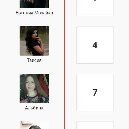
Евгения Мозайка
4
Таисия
7
Альбина