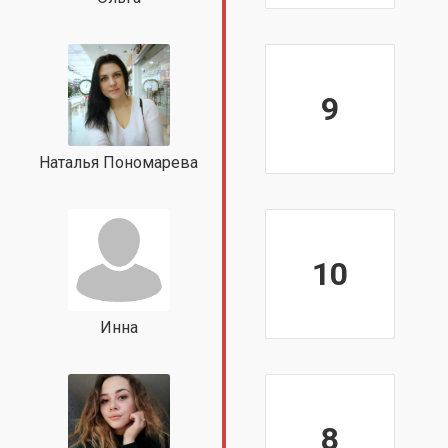
9
Наталья Пономарева
10
Инна
8