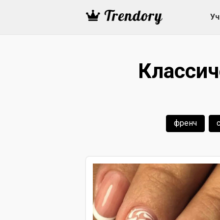
Уч
Классич
френч