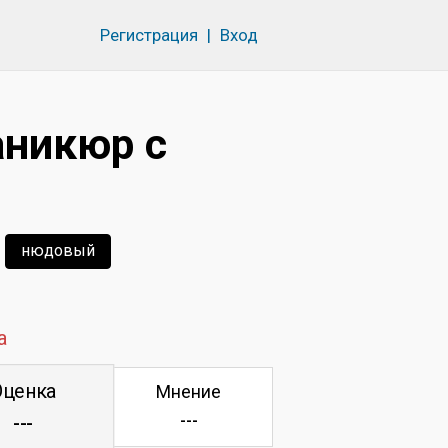
Регистрация
|
Вход
аникюр с
нюдовый
а
Оценка
Мнение
---
---