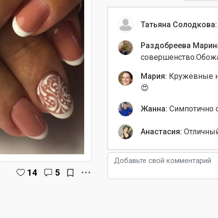
Татьяна Солодкова:
Раздобреева Марин
совершенство.Обож
Мария:
Кружевные н
😍
Жанна:
Симпотично 
Анастасия:
Отличный
14
5