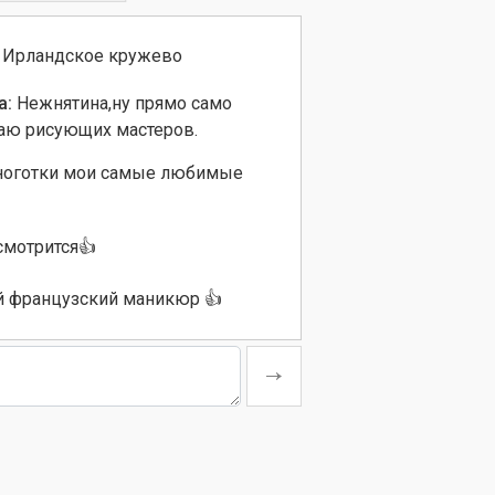
Ирландское кружево
а:
Нежнятина,ну прямо само
аю рисующих мастеров.
оготки мои самые любимые
смотрится👍
 французский маникюр 👍