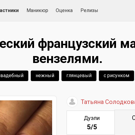
астники
Маникюр
Оценка
Релизы
еский французский м
вензелями.
свадебный
нежный
глянцевый
с рисунком
Татьяна Солодков
Дуэли
5/5