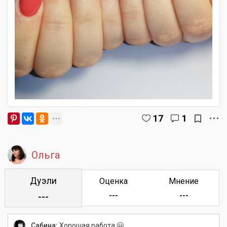
17
1
Ольга
Дуэли
Оценка
Мнение
---
---
---
Сабина:
Хорошая работа 🤗