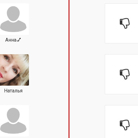
Анна💅
Наталья