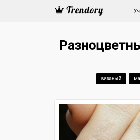
Уч
Разноцветн
вязаный
ма