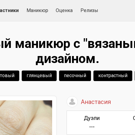
астники
Маникюр
Оценка
Релизы
ый маникюр с "вязаны
дизайном.
товый
глянцевый
песочный
контрастный
Анастасия
Дуэли
---