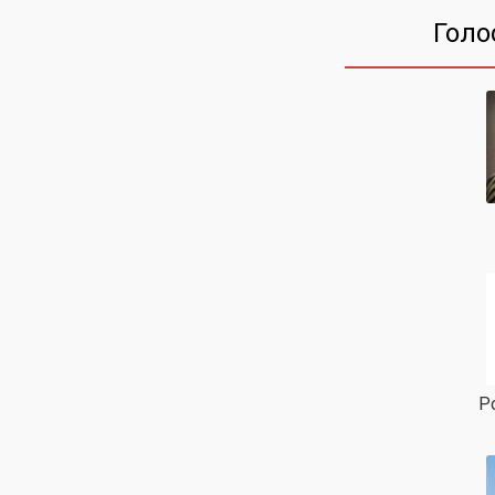
Голо
Р