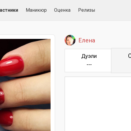
астники
Маникюр
Оценка
Релизы
Елена
Дуэли
---