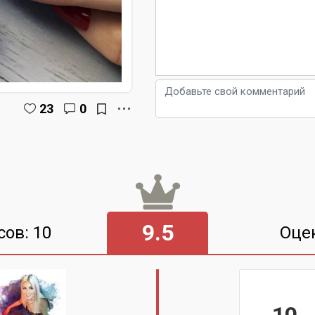
23
0
9.5
сов: 10
Оце