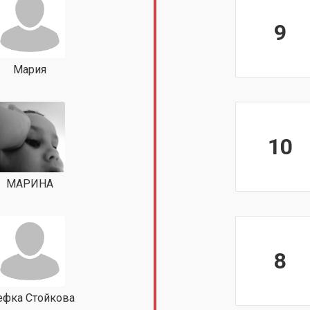
9
Мария
10
МАРИНА
8
ефка Стойкова