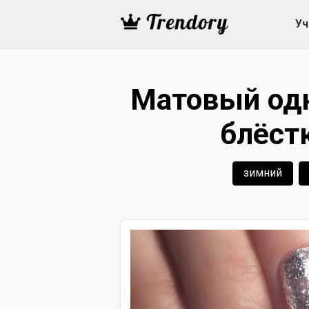
Уч
Матовый од
блёст
зимний