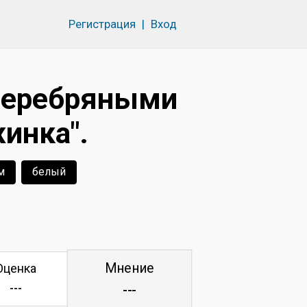
Регистрация
|
Вход
серебряными
инка".
м
белый
Мнение
Оценка
---
---