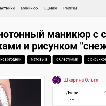
астники
Маникюр
Оценка
Релизы
нотонный маникюр с 
ками и рисунком "снеж
новогодний
матовый
с блестками
с рисунко
Шкарина Ольга
Дуэли
---