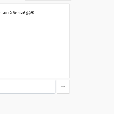
льный белый 🤗😻