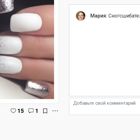
Мария:
Сногсшибате
15
1