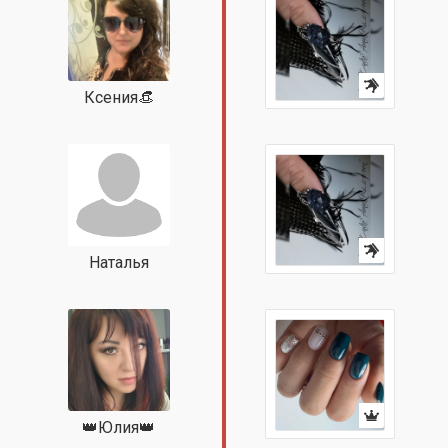
Ксения👒
Наталья
👑Юлия👑