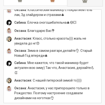
Оксана:
Классический маникюр с покрытием гель
лак, 3д слайдером и стразами🎄
Сабина:
Ёлочка сногсшибательна🎄😍💥
Оксана:
Благодарю Вас💐
Анастасия:
Класс, столько красоты))) жаль не
увидела до нг😞
Оксана:
Зима в самом разгаре,делайте👌. Старый
Новый Год впереди🎄
Сабина:
Мне кажется, что такой маникюр будет
актуален всю зиму) Так что, Анастасия, дерзайте💪
👏
Анастасия:
С нашей питерской зимой то))))
Оксана:
Анастасия, у нас припорошило только в
Рождество. Поэтому настроение создавали
дизайнами на ноготках👌