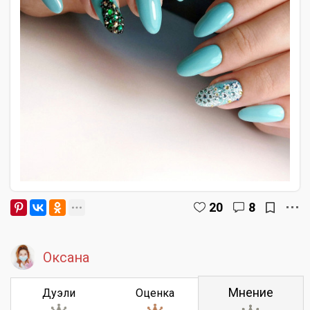
20
8
Оксана
Мнение
Дуэли
Оценка