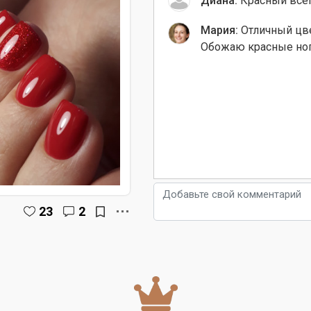
Диана:
Красный всегд
Мария:
Отличный цве
Обожаю красные ног
23
2