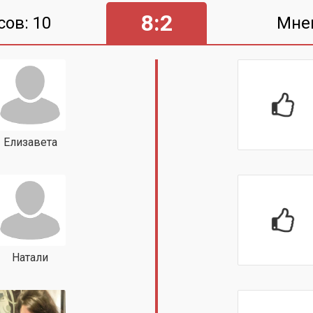
8:2
сов: 10
Мне
Елизавета
Натали