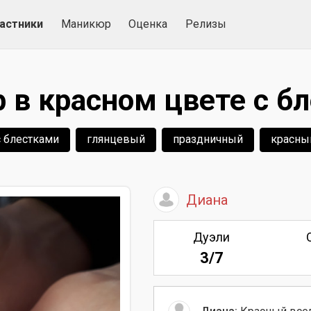
астники
Маникюр
Оценка
Релизы
в красном цвете с б
с блестками
глянцевый
праздничный
красны
Диана
Дуэли
3/7