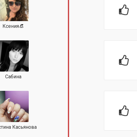
Ксения👒
Сабина
стина Касьянова