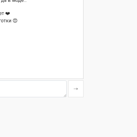
а в моде...
т ❤️
отки 😍