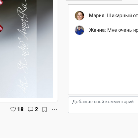
Мария:
Шикарный отт
Жанна:
Мне очень нр
18
2