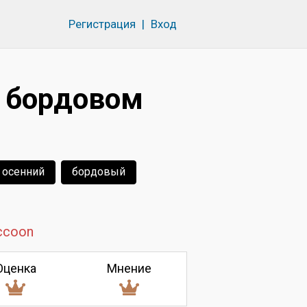
Регистрация
|
Вход
 бордовом
осенний
бордовый
ccoon
Оценка
Мнение