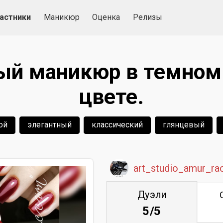
астники
Маникюр
Оценка
Релизы
ый маникюр в темном
цвете.
ой
элегантный
классический
глянцевый
art_studio_amur_ra
Дуэли
5/5