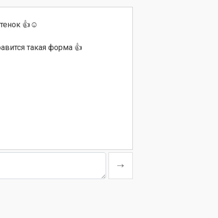
енок 👍☺️
авится такая форма 👍