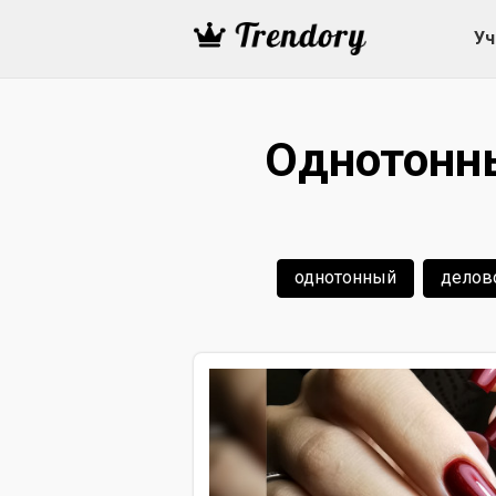
Уч
Однотонн
однотонный
делов