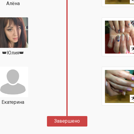
Алёна
👑Юлия👑
Екатерина
Завершено