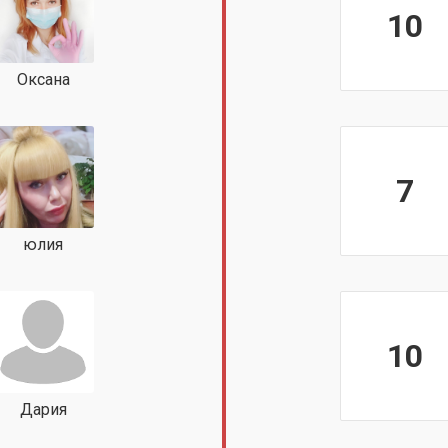
10
Оксана
7
юлия
10
Дария