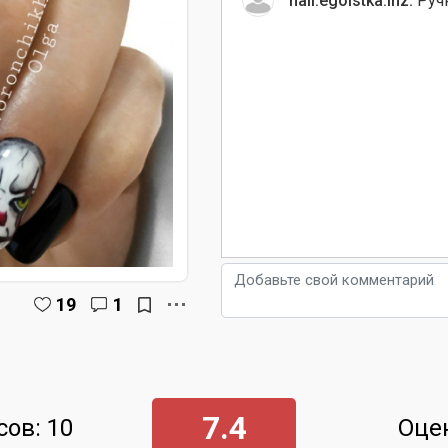
nail.egoistka.ihz:
Ручн
19
1
7.4
сов: 10
Оце