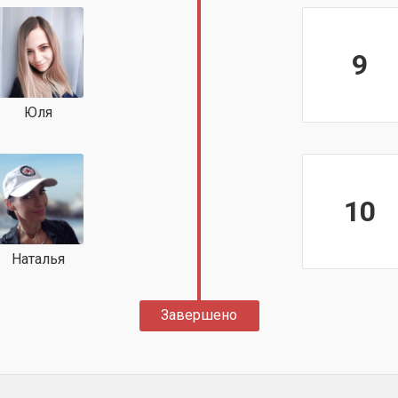
9
Юля
10
Наталья
Завершено