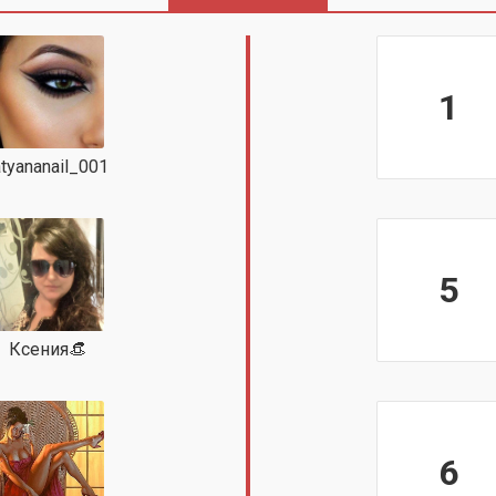
1
atyananail_001
5
Ксения👒
6