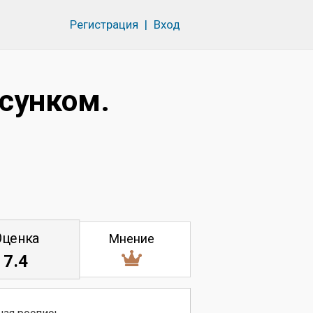
Регистрация
|
Вход
исунком.
Оценка
Мнение
7.4