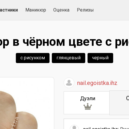
астники
Маникюр
Оценка
Релизы
 в чёрном цвете с р
с рисунком
глянцевый
черный
nail.egoistka.ihz
Дуэли