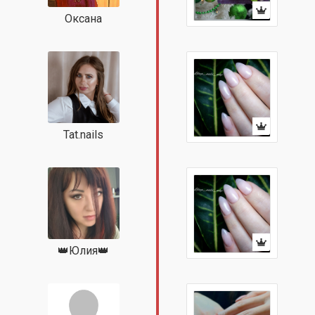
Оксана
Tat.nails
👑Юлия👑