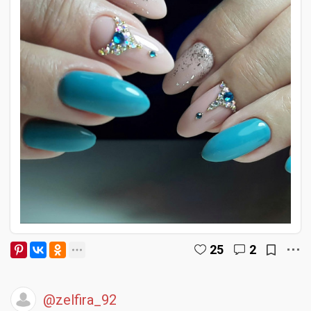
25
2
@zelfira_92