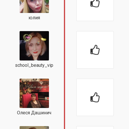
юлия
school_beauty_vip
Олеся Дашинич