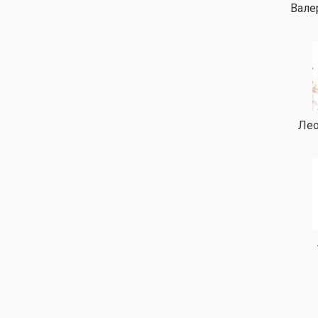
Вале
Лео