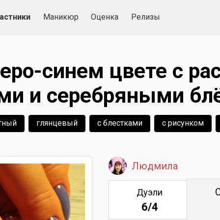
астники
Маникюр
Оценка
Релизы
еро-синем цвете с р
ми и серебряными бл
тный
глянцевый
с блестками
с рисунком
Людмила
Дуэли
6/4