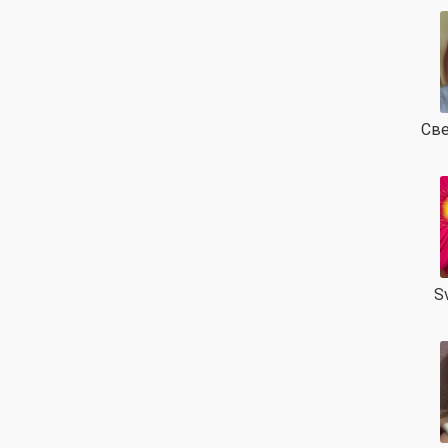
Све
S