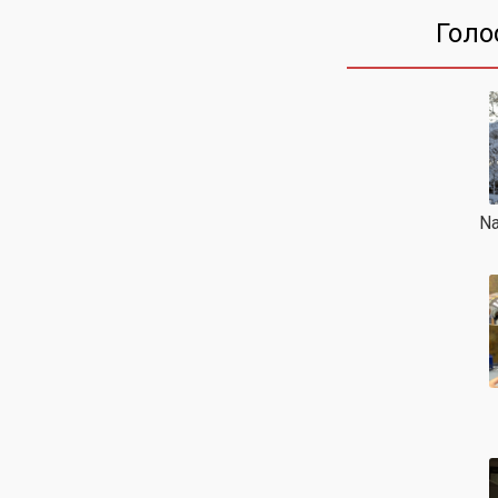
Голо
Na