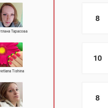
8
тлана Тарасова
10
vetlana Tishina
8