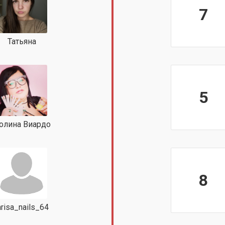
7
Татьяна
5
олина Виардо
8
arisa_nails_64