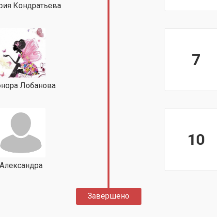
рия Кондратьева
7
нора Лобанова
10
Александра
Завершено