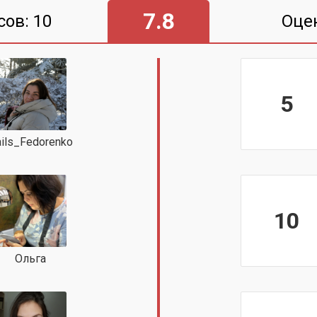
7.8
сов: 10
Оце
5
ils_Fedorenko
10
Ольга