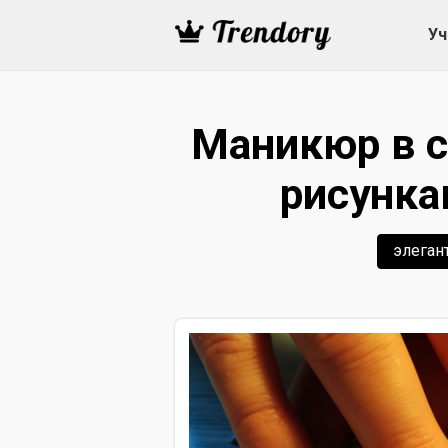
Уч
Маникюр в с
рисунка
элеган