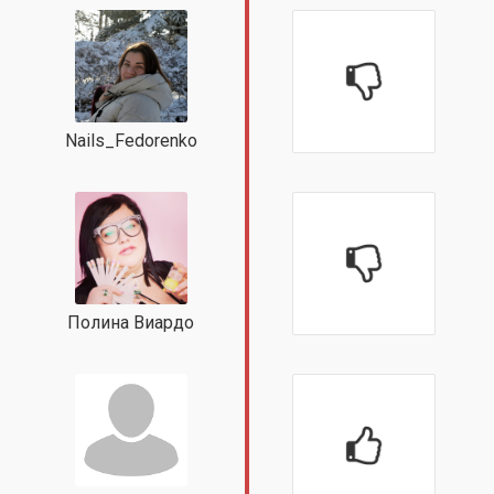
Nails_Fedorenko
Полина Виардо