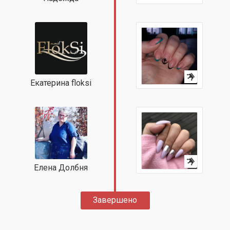
Екатерина floksi
Елена Долбня
Завершено